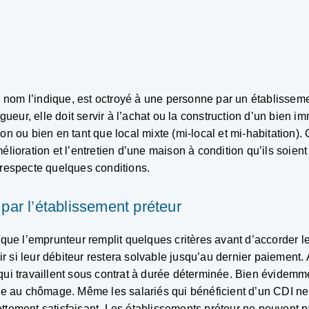
nom l’indique, est octroyé à une personne par un établissemen
igueur, elle doit servir à l’achat ou la construction d’un bien im
n ou bien en tant que local mixte (mi-local et mi-habitation). 
élioration et l’entretien d’une maison à condition qu’ils soien
 respecte quelques conditions.
par l’établissement préteur
 que l’emprunteur remplit quelques critères avant d’accorder l
 si leur débiteur restera solvable jusqu’au dernier paiement. 
qui travaillent sous contrat à durée déterminée. Bien évidemme
u chômage. Même les salariés qui bénéficient d’un CDI ne se 
ttement satisfaisant. Les établissements préteur ne peuvent 