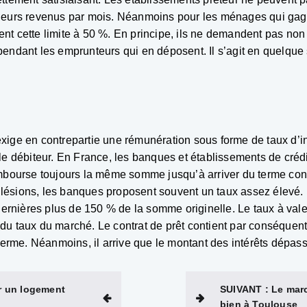
 leurs revenus par mois. Néanmoins pour les ménages qui ga
ssent cette limite à 50 %. En principe, ils ne demandent pas no
endant les emprunteurs qui en déposent. Il s’agit en quelque 
 exige en contrepartie une rémunération sous forme de taux d’in
e débiteur. En France, les banques et établissements de crédit,
embourse toujours la même somme jusqu’à arriver du terme co
es lésions, les banques proposent souvent un taux assez élevé.
dernières plus de 150 % de la somme originelle. Le taux à valeur
u taux du marché. Le contrat de prêt contient par conséquent
terme. Néanmoins, il arrive que le montant des intérêts dépass
r un logement
SUIVANT :
Le marc
bien à Toulouse